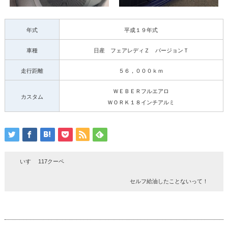
年式
平成１９年式
車種
日産 フェアレディＺ バージョンＴ
走行距離
５６，０００ｋｍ
ＷＥＢＥＲフルエアロ
カスタム
ＷＯＲＫ１８インチアルミ
いすゞ 117クーペ
セルフ給油したことないって！