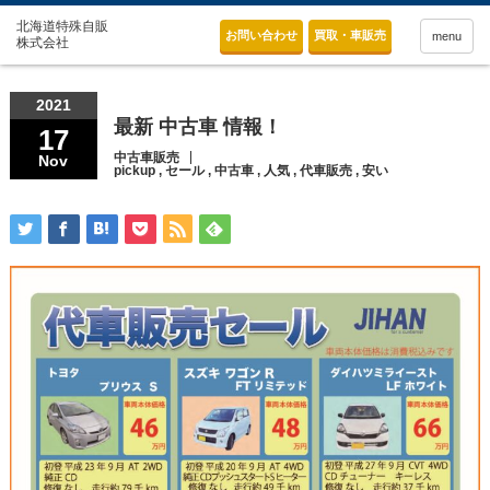
お問い合わせ
買取・車販売
menu
2021
最新 中古車 情報！
17
中古車販売
Nov
pickup
,
セール
,
中古車
,
人気
,
代車販売
,
安い