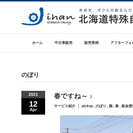
ホーム
中古車販売
販売実例
アフターフォ
のぼり
2021
春ですね～ ♪
12
サービス紹介
pickup
,
のぼり
,
旗
,
春
,
板金塗
Apr