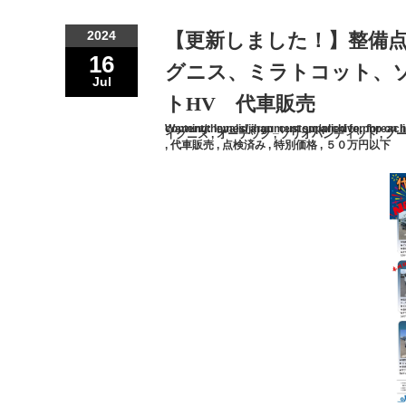
2024
【更新しました！】整備点
16
グニス、ミラトコット、
Jul
トHV 代車販売
Warning
/var/www/vhosts/tokusyujihan.jp/httpdocs/wp-content/themes/jihan_custom/archive.php
: Invalid argument supplied for foreach
on l
イグニス
,
オーテック
,
ソリオバンディット
,
ノー
,
代車販売
,
点検済み
,
特別価格
,
５０万円以下