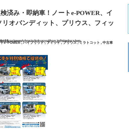
検済み・即納車！ノートe-POWER、イ
ソリオバンディット、プリウス、フィッ
() in
ine
30
トeｰPOWER
,
ハイブリッド
,
フィット
,
プリウス
,
ミラトコット
,
中古車