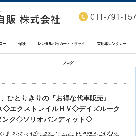
ロー
保険
レンタルパッカー・トラック
乗用車レンタカー
ブログ
』、ひとりきりの『お得な代車販売』
リス◇エクストレイルＨＶ◇デイズルーク
タンク◇ソリオバンディット◇
ィッド
,
タンク
,
デイズルークス
,
ノート
,
ノートeｰPOWER
,
ハイブリッ