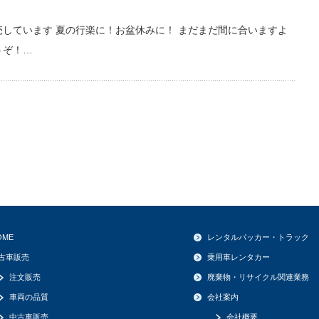
売しています 夏の行楽に！お盆休みに！ まだまだ間に合いますよ
うぞ！…
OME
レンタルパッカー・トラック
古車販売
乗用車レンタカー
注文販売
廃棄物・リサイクル関連業務
車両の品質
会社案内
中古車販売
会社概要