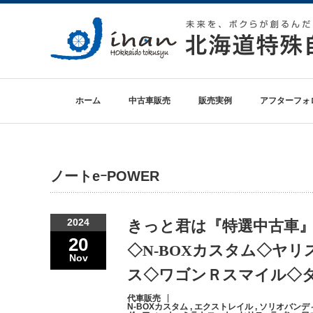
ホーム
中古車販売
販売実例
アフターフォ
ノートeｰPOWER
2024
きっと君は『特選中古車
20
◇N-BOXカスタム◇ヤ
Nov
ス◇ワゴンＲスマイル◇
代車販売
N-BOXカスタム
,
エクストレイル
,
ソリオバンデ