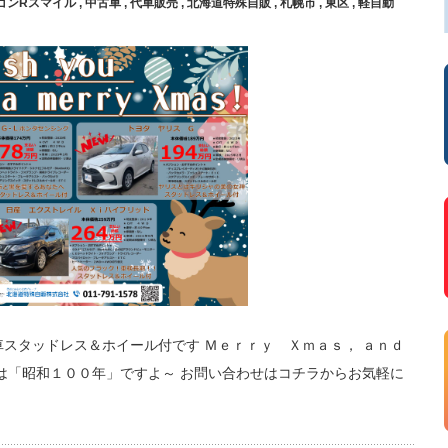
ゴンRスマイル
,
中古車
,
代車販売
,
北海道特殊自販
,
札幌市
,
東区
,
軽自動
車スタッドレス＆ホイール付です Ｍｅｒｒｙ Ｘｍａｓ， ａｎｄ
年は「昭和１００年」ですよ～ お問い合わせはコチラからお気軽に