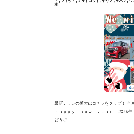
ド
,
フィット
,
ミラトコット
,
ヤリス
,
ラパン
,
ワ
車
最新チラシの拡大はコチラをタップ！ 全
ｈａｐｐｙ ｎｅｗ ｙｅａｒ． 2025
どうぞ！…