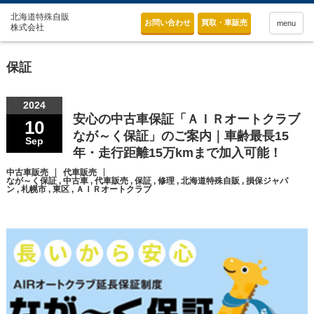
お問い合わせ
買取・車販売
menu
保証
2024
安心の中古車保証「ＡＩＲオートクラブ
10
なが～く保証」のご案内｜車齢最長15
Sep
年・走行距離15万kmまで加入可能！
中古車販売
代車販売
なが～く保証
,
中古車
,
代車販売
,
保証
,
修理
,
北海道特殊自販
,
損保ジャパ
ン
,
札幌市
,
東区
,
ＡＩＲオートクラブ