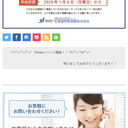
*☆*ﾟ♪ﾟ*☆*ﾟ♪* X’masイベント開催！！ *☆*ﾟ♪ﾟ*☆*ﾟ♪*
明けましておめでとうございます！！