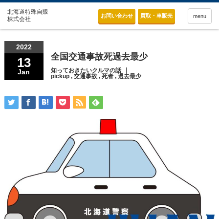
お問い合わせ
買取・車販売
menu
2022
全国交通事故死過去最少
13
知っておきたいクルマの話
Jan
pickup
,
交通事故
,
死者
,
過去最少