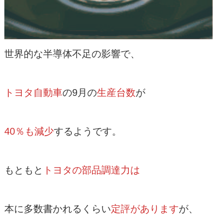
世界的な半導体不足の影響で、
トヨタ自動車
の9月の
生産台数
が
40％も減少
するようです。
もともと
トヨタの部品調達力は
本に多数書かれるくらい
定評があります
が、