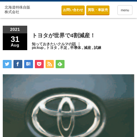
お問い合わせ
買取・車販売
menu
2021
トヨタが世界で4割減産！
31
知っておきたいクルマの話
Aug
pickup
,
トヨタ
,
不足
,
半導体
,
減産
,
試練