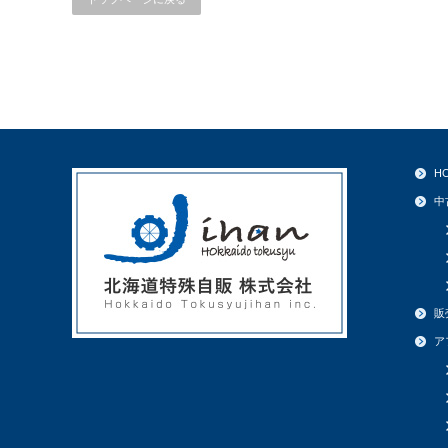
H
中
販
ア