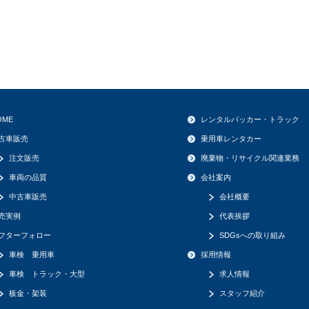
OME
レンタルパッカー・トラック
古車販売
乗用車レンタカー
注文販売
廃棄物・リサイクル関連業務
車両の品質
会社案内
中古車販売
会社概要
売実例
代表挨拶
フターフォロー
SDGsへの取り組み
車検 乗用車
採用情報
車検 トラック・大型
求人情報
板金・架装
スタッフ紹介