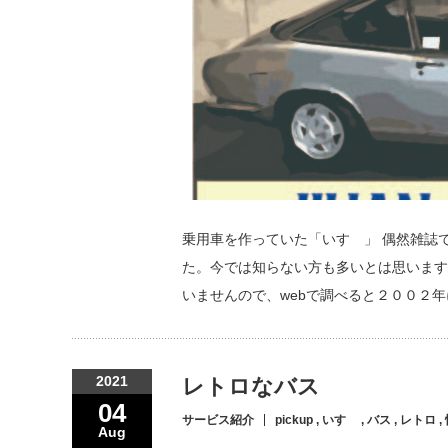
乗用車を作っていた「いすゞ」 偶然雑誌
た。今では知らない方も多いとは思います
いませんので、webで調べると２００２年
2021
レトロなバス
04
サービス紹介
pickup
,
いすゞ
,
バス
,
レトロ
,
Aug