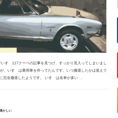
でいすゞ117クーペの記事を見つけ、すっかり見入ってしまいまし
が、いすゞは乗用車を作ってたんです。いつ撤退したかは覚えて
に完全撤退したようです。 いすゞは名車が多い …
懐かしい