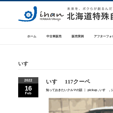
ホーム
中古車販売
販売実例
アフターフォ
いすゞ
2022
いすゞ 117クーペ
16
知っておきたいクルマの話
pickup
,
いすゞ
,
Feb