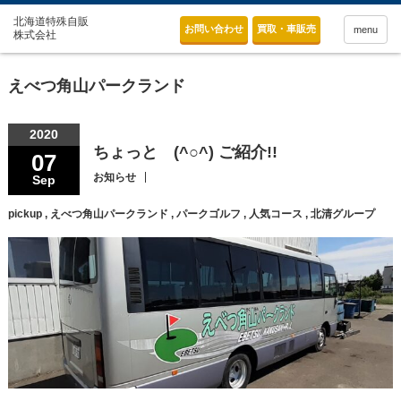
お問い合わせ
買取・車販売
menu
えべつ角山パークランド
2020
ちょっと (^○^) ご紹介!!
07
お知らせ
Sep
pickup
,
えべつ角山パークランド
,
パークゴルフ
,
人気コース
,
北清グループ