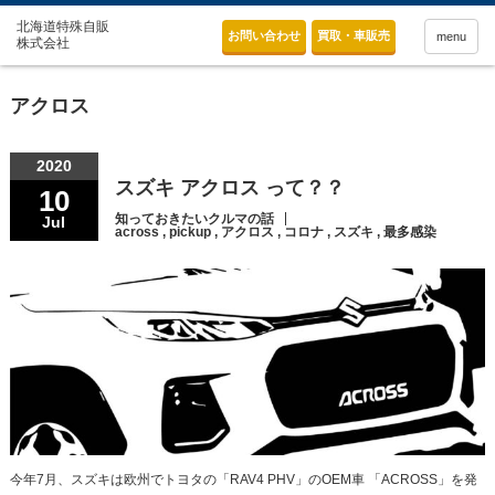
お問い合わせ
買取・車販売
menu
アクロス
2020
スズキ アクロス って？？
10
知っておきたいクルマの話
Jul
across
,
pickup
,
アクロス
,
コロナ
,
スズキ
,
最多感染
今年7月、スズキは欧州でトヨタの「RAV4 PHV」のOEM車 「ACROSS」を発