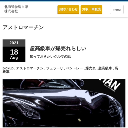
お問い合わせ
買取・車販売
menu
アストロマーチン
2021
超高級車が爆売れらしい
18
知っておきたいクルマの話
Aug
pickup
,
アストロマーチン
,
フェラーリ
,
ベントレー
,
爆売れ
,
超高級車
,
高
級車