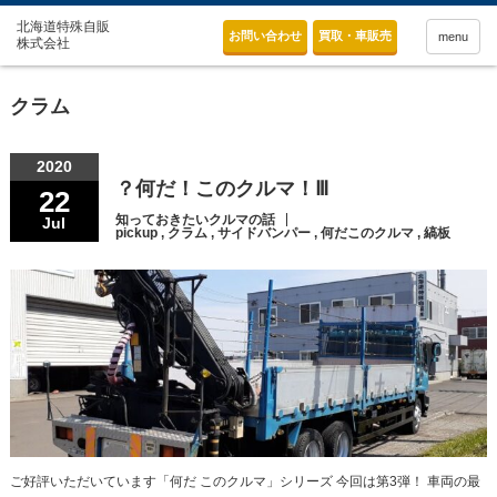
お問い合わせ
買取・車販売
menu
クラム
2020
？何だ！このクルマ！Ⅲ
22
知っておきたいクルマの話
Jul
pickup
,
クラム
,
サイドバンパー
,
何だこのクルマ
,
縞板
ご好評いただいています「何だ このクルマ」シリーズ 今回は第3弾！ 車両の最