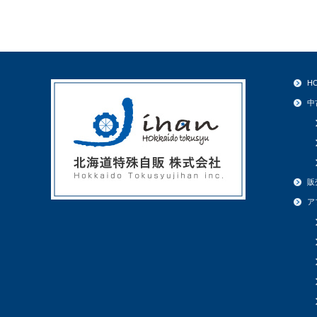
H
中
販
ア