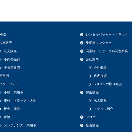
OME
レンタルパッカー・トラック
古車販売
乗用車レンタカー
注文販売
廃棄物・リサイクル関連業務
車両の品質
会社案内
中古車販売
会社概要
売実例
代表挨拶
フターフォロー
SDGsへの取り組み
車検 乗用車
採用情報
車検 トラック・大型
求人情報
板金・架装
スタッフ紹介
保険
ブログ
メンテナンス 乗用車
新着情報