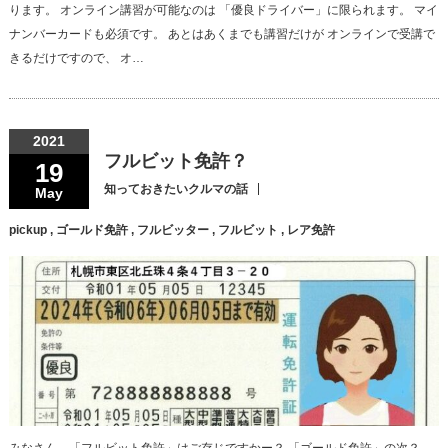
ります。 オンライン講習が可能なのは 「優良ドライバー」に限られます。 マイ
ナンバーカードも必須です。 あとはあくまでも講習だけが オンラインで受講で
きるだけですので、 オ…
2021
フルビット免許？
19
知っておきたいクルマの話
May
pickup
,
ゴールド免許
,
フルビッター
,
フルビット
,
レア免許
みなさん、「フルビット免許」はご存じですかー？ 「ゴールド免許」の次？