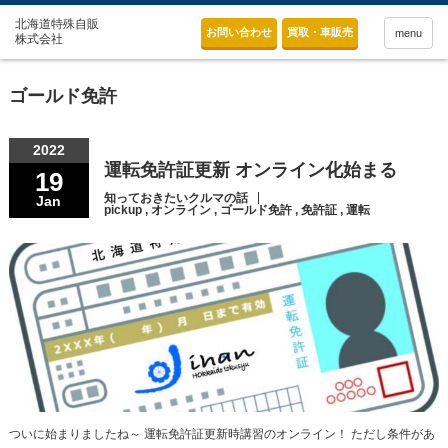
お問い合わせ
買取・車販売
menu
ゴールド免許
2022
運転免許証更新 オンライン化始まる
19
知っておきたいクルマの話
Jan
pickup
,
オンライン
,
ゴールド免許
,
免許証
,
運転
ついに始まりましたね～ 運転免許証更新時講習のオンライン！ ただし条件があ