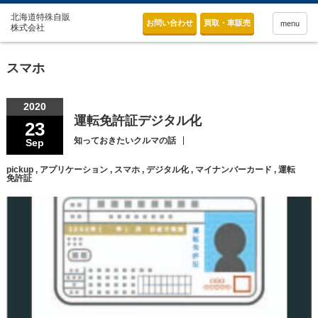
お問い合わせ
買取・車販売
menu
スマホ
2020
運転免許証デジタル化
23
知っておきたいクルマの話
Sep
pickup
,
アプリケーション
,
スマホ
,
デジタル化
,
マイナンバーカード
,
運転
免許証