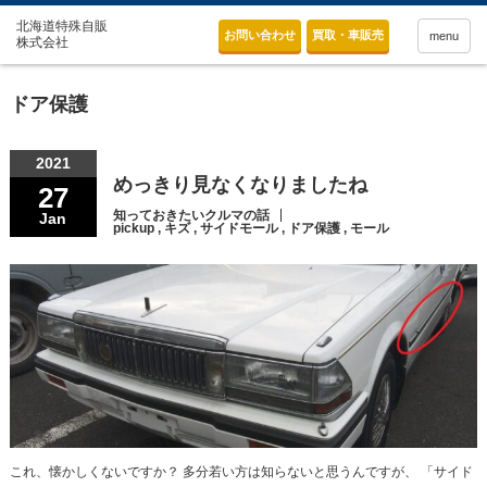
お問い合わせ
買取・車販売
menu
ドア保護
2021
めっきり見なくなりましたね
27
知っておきたいクルマの話
Jan
pickup
,
キズ
,
サイドモール
,
ドア保護
,
モール
これ、懐かしくないですか？ 多分若い方は知らないと思うんですが、 「サイド