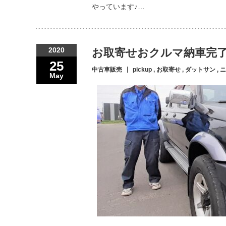
やっています♪…
2020
お取寄せおクルマ納車完了!
25
中古車販売
pickup
,
お取寄せ
,
ダットサン
,
ニ
May