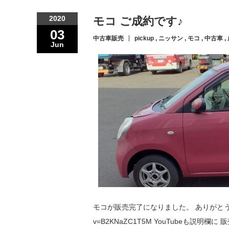
2020
モコ ご成約です♪
03
中古車販売
pickup
,
ニッサン
,
モコ
,
中古車
,
Jun
モコが販売完了になりました。 ありがとうございました
v=B2KNaZC1T5M YouTubeも