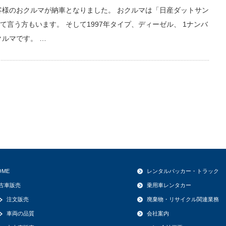
客様のおクルマが納車となりました。 おクルマは「日産ダットサン
て言う方もいます。 そして1997年タイプ、ディーゼル、 1ナンバ
ルマです。 …
OME
レンタルパッカー・トラック
古車販売
乗用車レンタカー
注文販売
廃棄物・リサイクル関連業務
車両の品質
会社案内