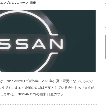
,
エンブレム
,
ニッサン
,
日産
、NISSANのロゴが昨年（2020年）夏に変更になってるんで
のようです。まぁ～企業のロゴは不変としている会社もありますが、
ますね。 NISSANロゴの由来 日産のブラ…