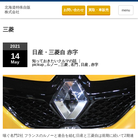
お問い合わせ
買取・車販売
menu
三菱
2021
日産・三菱自 赤字
14
知っておきたいクルマの話
May
pickup
,
ルノー
,
三菱
,
名門
,
日産
,
赤字
喘ぐ名門2社 フランスのルノーと連合を組む日産と三菱自は前期に続いて2期連