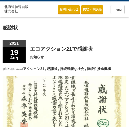
お問い合わせ
買取・車販売
menu
感謝状
2021
エコアクション21で感謝状
19
お知らせ
Aug
pickup
,
エコアクション21
,
感謝状
,
持続可能な社会
,
持続性推進機構