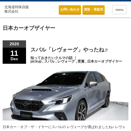
お問い合わせ
買取・車販売
menu
日本カーオブザイヤー
2020
スバル「レヴォーグ」やったね♬
11
知っておきたいクルマの話
Dec
pickup
,
スバル
,
レヴォーグ
,
受賞
,
日本カーオブザイヤー
日本カー・オブ・ザ・イヤーにスバルの レヴォーグが選ばれましたね♪ レヴォ