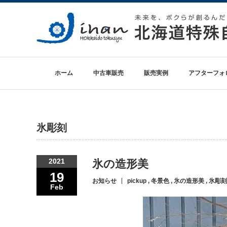
ホーム
中古車販売
販売実例
アフターフォ
氷彫刻
2021
氷の造形美
19
お知らせ
pickup
,
冬景色
,
氷の造形美
,
氷彫刻
Feb