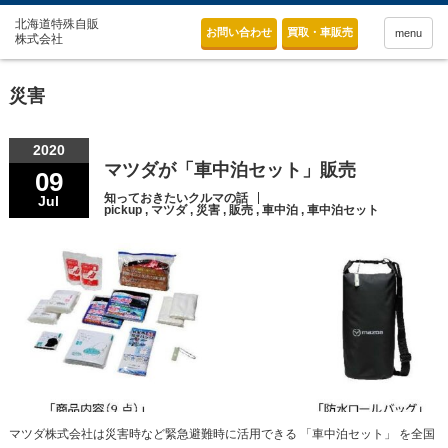
お問い合わせ
買取・車販売
menu
災害
2020
マツダが「車中泊セット」販売
09
知っておきたいクルマの話
Jul
pickup
,
マツダ
,
災害
,
販売
,
車中泊
,
車中泊セット
マツダ株式会社は災害時など緊急避難時に活用できる 「車中泊セット」 を全国