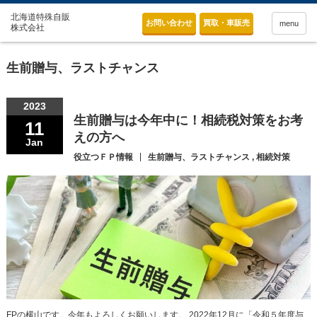
お問い合わせ
買取・車販売
menu
生前贈与、ラストチャンス
2023
生前贈与は今年中に！相続税対策をお考
11
えの方へ
Jan
役立つＦＰ情報
生前贈与、ラストチャンス
,
相続対策
FPの横山です。今年もよろしくお願いします。 2022年12月に「令和５年度与