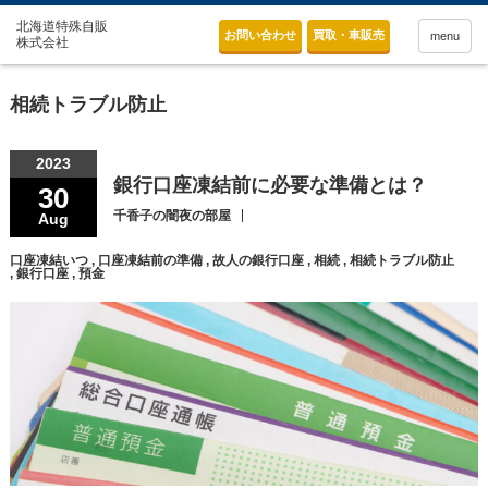
お問い合わせ
買取・車販売
menu
相続トラブル防止
2023
銀行口座凍結前に必要な準備とは？
30
千香子の闇夜の部屋
Aug
口座凍結いつ
,
口座凍結前の準備
,
故人の銀行口座
,
相続
,
相続トラブル防止
,
銀行口座
,
預金