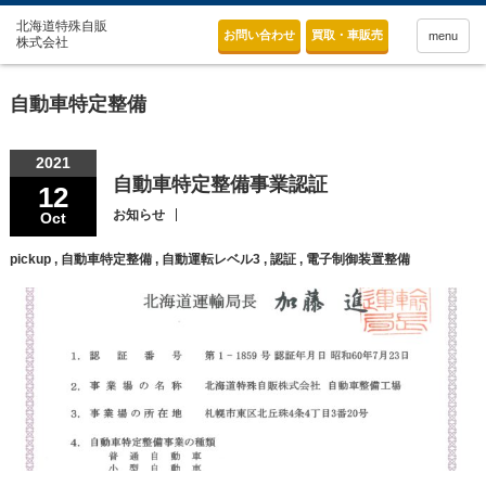
お問い合わせ
買取・車販売
menu
自動車特定整備
2021
自動車特定整備事業認証
12
お知らせ
Oct
pickup
,
自動車特定整備
,
自動運転レベル3
,
認証
,
電子制御装置整備