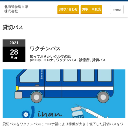
お問い合わせ
買取・車販売
menu
貸切バス
2021
ワクチンバス
28
知っておきたいクルマの話
Apr
pickup
,
コロナ
,
ワクチンバス
,
診療所
,
貸切バス
貸切バスをワクチンバスに コロナ禍により稼働が大きく低下した貸切バスをワ