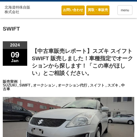
お問い合わせ
買取・車販売
menu
SWIFT
2024
【中古車販売レポート】スズキ スイフト
09
SWIFT 販売しました！車種指定でオーク
Jan
ションから探します！「この車がほし
い」とご相談ください。
販売実例
SUZUKI
,
SWIFT
,
オークション
,
オークション代行
,
スイフト
,
スズキ
,
中
古車