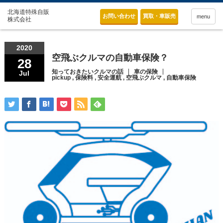
お問い合わせ
買取・車販売
menu
2020
空飛ぶクルマの自動車保険？
28
知っておきたいクルマの話
車の保険
Jul
pickup
,
保険料
,
安全運航
,
空飛ぶクルマ
,
自動車保険