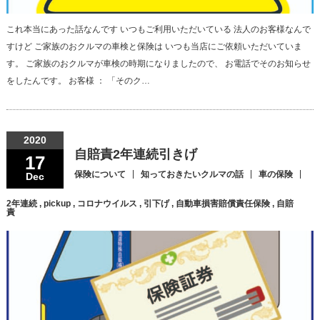
これ本当にあった話なんです いつもご利用いただいている 法人のお客様なんで
すけど ご家族のおクルマの車検と保険は いつも当店にご依頼いただいていま
す。 ご家族のおクルマが車検の時期になりましたので、 お電話でそのお知らせ
をしたんです。 お客様 ： 「そのク…
2020
自賠責2年連続引きげ
17
保険について
知っておきたいクルマの話
車の保険
Dec
2年連続
,
pickup
,
コロナウイルス
,
引下げ
,
自動車損害賠償責任保険
,
自賠
責