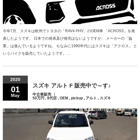
今年7月、スズキは欧州でトヨタの「RAV4 PHV」のOEM車 「ACROSS」を発
表したようです。 日本での発表及び発売はないようですが、 メーカーの「協
業」は進んでいるようですね。 ちなみに1990年代にはスズキは「アクロス」 と
いうバイクを販売していたようです。…
2020
スズキ アルト F 販売中で～す♪
01
中古車販売
May
50万円
,
8代目
,
OEM
,
pickup
,
アルト
,
スズキ