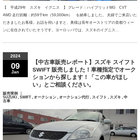
【 平成29年 スズキ イグニス 】 グレード：ハイブリットMG CVT
4WD 走行距離：約59千km（59,000km） を納車しました。 夫婦でご来店いた
だきましたお客様。お話を伺いますと、奥様は長年オーストリアの首都ウィー
ンに在住されていたそうです。ヨーロッパでは、スズキのイグニス…
2024
【中古車販売レポート】スズキ スイフト
09
SWIFT 販売しました！車種指定でオーク
Jan
ションから探します！「この車がほし
い」とご相談ください。
販売実例
SUZUKI
,
SWIFT
,
オークション
,
オークション代行
,
スイフト
,
スズキ
,
中
古車