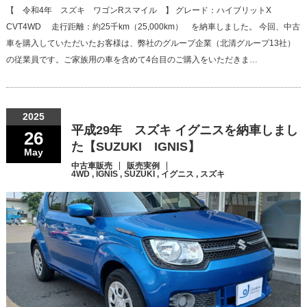
【 令和4年 スズキ ワゴンRスマイル 】 グレード：ハイブリットX
CVT4WD 走行距離：約25千km（25,000km） を納車しました。 今回、中古
車を購入していただいたお客様は、弊社のグループ企業（北清グループ13社）
の従業員です。ご家族用の車を含めて4台目のご購入をいただきま…
2025
平成29年 スズキ イグニスを納車しまし
26
た【SUZUKI IGNIS】
May
中古車販売
販売実例
4WD
,
IGNIS
,
SUZUKI
,
イグニス
,
スズキ