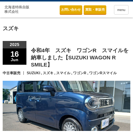
お問い合わせ
買取・車販売
menu
スズキ
2025
令和4年 スズキ ワゴンR スマイルを
16
納車しました【SUZUKI WAGON R
Jun
SMILE】
中古車販売
SUZUKI
,
スズキ
,
スマイル
,
ワゴンR
,
ワゴンRスマイル