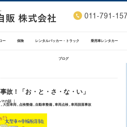
ロー
保険
レンタルパッカー・トラック
乗用車レンタカー
ブログ
落事故！「お・と・さ・な・い」
ルマの話
販
,
大型車両
,
点検整備
,
自動車整備
,
車両点検
,
車両脱落事故