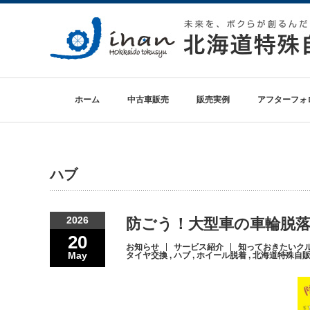
ホーム
中古車販売
販売実例
アフターフォ
ハブ
2026
防ごう！大型車の車輪脱
20
お知らせ
サービス紹介
知っておきたいク
May
タイヤ交換
,
ハブ
,
ホイール脱着
,
北海道特殊自