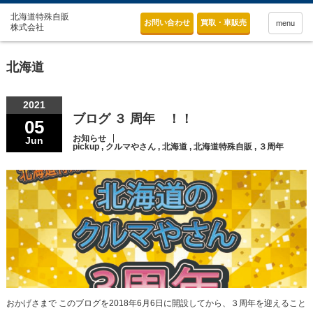
お問い合わせ
買取・車販売
menu
北海道
2021
ブログ ３ 周年 ！！
05
お知らせ
Jun
pickup
,
クルマやさん
,
北海道
,
北海道特殊自販
,
３周年
おかげさまで このブログを2018年6月6日に開設してから、３周年を迎えること