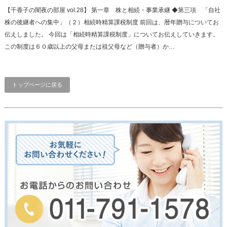
【千香子の闇夜の部屋 vol.28】 第一章 株と相続・事業承継 ◆第三項 「自社
株の後継者への集中」（２）相続時精算課税制度 前回は、暦年贈与についてお
伝えしました。 今回は「相続時精算課税制度」についてお伝えしていきます。
この制度は６０歳以上の父母または祖父母など（贈与者）か…
トップページに戻る