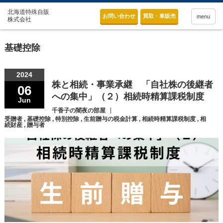
お問い合わせ
買取・車販売
menu
基礎控除
2024
株と相続・事業承継 「自社株の後継者
06
への集中」（２）相続時精算課税制度
Jun
千香子の闇夜の部屋
受贈者
,
基礎控除
,
特別控除
,
生前贈与の税金計算
,
相続時精算課税制度
,
相
続財産
,
贈与者