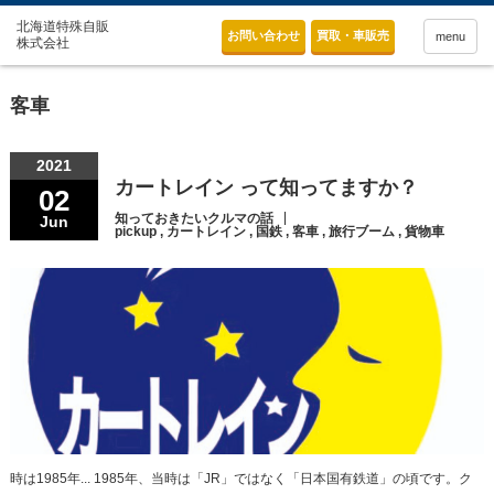
お問い合わせ
買取・車販売
menu
客車
2021
カートレイン って知ってますか？
02
知っておきたいクルマの話
Jun
pickup
,
カートレイン
,
国鉄
,
客車
,
旅行ブーム
,
貨物車
時は1985年... 1985年、当時は「JR」ではなく「日本国有鉄道」の頃です。ク