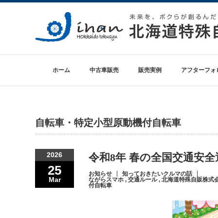
ホーム
中古車販売
販売実例
アフターフォ
自転車・特定小型原動機付自転車
2026
令和8年 春の全国交通安全運
25
お知らせ
知っておきたいクルマの話
Mar
ながらスマホ
,
交通ルール
,
北海道特殊自販株式
付自転車