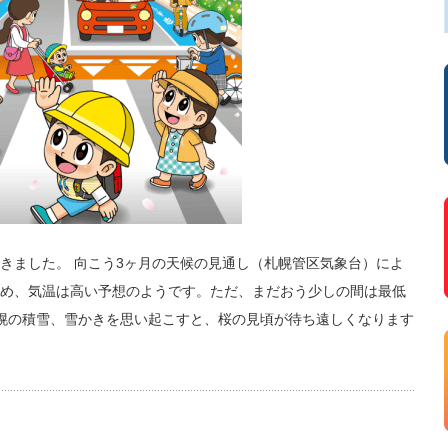
きました。 向こう3ヶ月の天候の見通し（札幌管区気象台）によ
め、気温は高い予想のようです。ただ、まだおう少しの間は最低
幌の積雪、雪かきを思い起こすと、桜の見頃が待ち遠しくなります