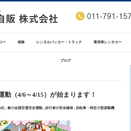
ロー
保険
レンタルパッカー・トラック
乗用車レンタカー
ブログ
動（4/6～4/15）が始まります！
会社
,
春の全国交通安全運動
,
歩行者の安全確保
,
自転車・特定小型原動機