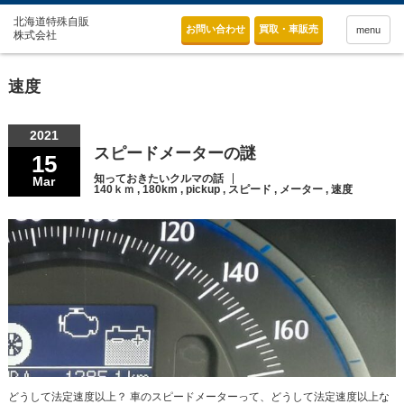
お問い合わせ
買取・車販売
menu
速度
2021
スピードメーターの謎
15
知っておきたいクルマの話
Mar
140ｋｍ
,
180km
,
pickup
,
スピード
,
メーター
,
速度
どうして法定速度以上？ 車のスピードメーターって、どうして法定速度以上な