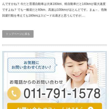
んですかね？ 今だと普通自動車は大体180km、軽自動車だと140kmが最大速度
ですよね？ でも一般道だと60km、高速は100kmがほとんどです。まぁ～、危険
回避行動を考えても180kmはスピード出過ぎと思うんですが.…
トップページに戻る