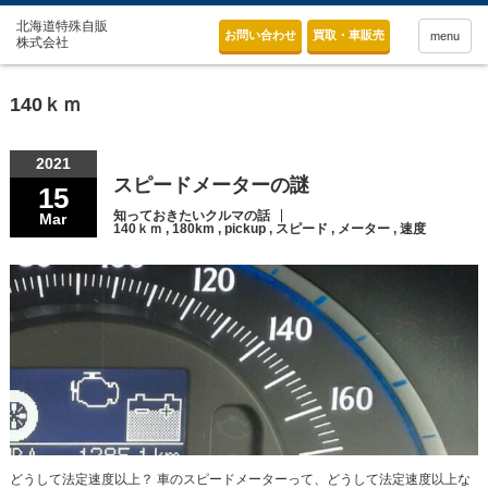
お問い合わせ
買取・車販売
menu
140ｋｍ
2021
スピードメーターの謎
15
知っておきたいクルマの話
Mar
140ｋｍ
,
180km
,
pickup
,
スピード
,
メーター
,
速度
どうして法定速度以上？ 車のスピードメーターって、どうして法定速度以上な