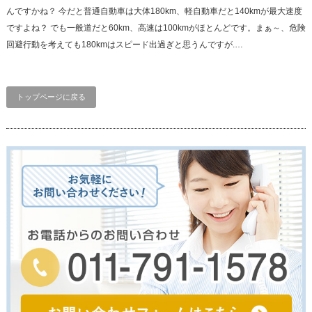
んですかね？ 今だと普通自動車は大体180km、軽自動車だと140kmが最大速度
ですよね？ でも一般道だと60km、高速は100kmがほとんどです。まぁ～、危険
回避行動を考えても180kmはスピード出過ぎと思うんですが.…
トップページに戻る