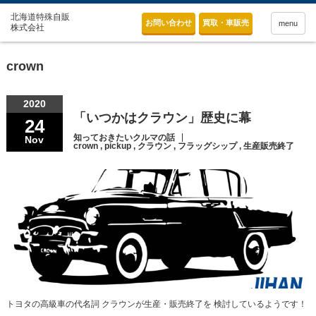
お問い合わせ
買取・車販売
menu
crown
2020
「いつかはクラウン」歴史に幕
24
知っておきたいクルマの話
Nov
crown
,
pickup
,
クラウン
,
フラッグシップ
,
生産販売終了
トヨタの高級車の代名詞 クラウンが生産・販売終了を 検討しているようです！