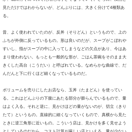
見ただけではわからないが、どんぶりには、大きく分けて4種類あ
る。
昔、よく使われていたのが、反丼（そりどん）というもので、上の
ふちが外側に反っているもの。形は良いのだが、スープがこぼれや
すいし、指がスープの中に入ってしまうなどの欠点があり、今はあ
まり使われない。もっとも一般的な形が、ごはん茶碗をそのまま大
きくした高台（こうだい）と呼ばれている。なめらかな曲線で、だ
んだんと下に行くほど細くなっているものだ。
ボリュームを売りにしたお店なら、玉丼（たまどん）を使ってい
る。これはどんぶりの下腹にあたる部分が膨らんでいるもので、量
はよく入る。それと逆に、見かけほどの量がないのが、切立（きり
たて）というもの。直線的に細くなっていくもので、真横から見た
ときに逆三角形に近いもの。こういう店は、見かけを多く見せよう
としているのだから、コスト計算が厳しい店といえる。量が少ない