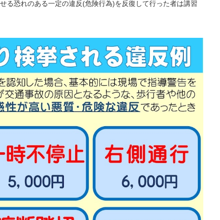
せる恐れのある一定の違反(危険行為)を反復して行った者は講習