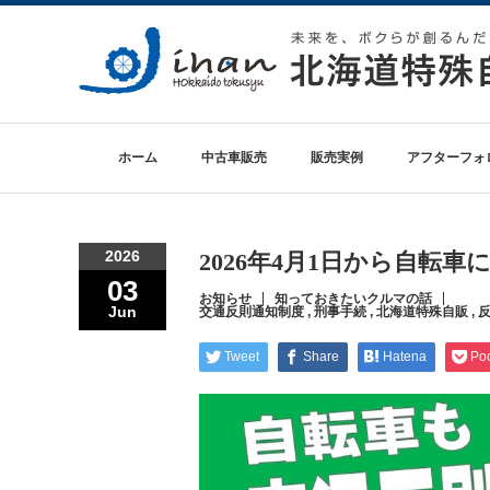
ホーム
中古車販売
販売実例
アフターフォ
2026
2026年4月1日から自転
03
お知らせ
知っておきたいクルマの話
Jun
交通反則通知制度
,
刑事手続
,
北海道特殊自販
,
Tweet
Share
Hatena
Po