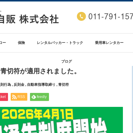
ロー
保険
レンタルパッカー・トラック
乗用車レンタカー
ブログ
車に青切符が適用されました。
反則行為
,
反則金
,
自動車指導取締り
,
青切符
cket
RSS
feedly