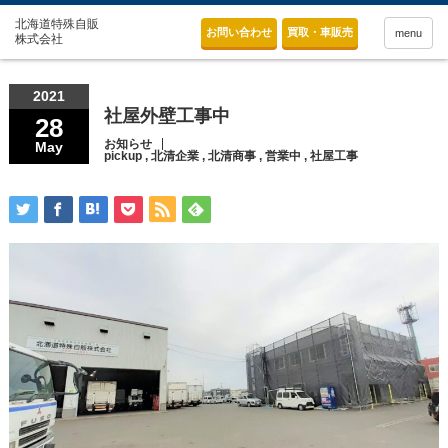
お問い合わせ
買取・車販売
menu
2021
社屋外壁工事中
28
お知らせ
May
pickup
,
北清企業
,
北清商事
,
営業中
,
社屋工事