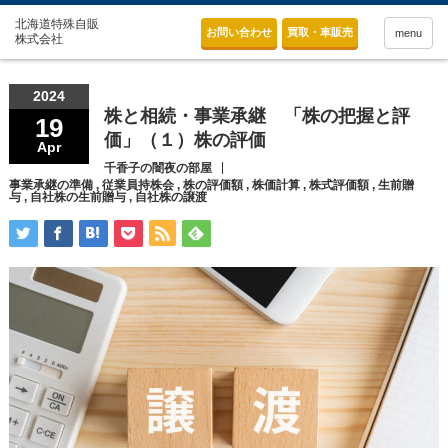
お問い合わせ
買取・車販売
menu
2024
株と相続・事業承継 「株の把握と評
19
価」（１）株の評価
Apr
千香子の闇夜の部屋
事業承継の準備
,
従業員持株会
,
株の評価額
,
株価計算
,
株式評価額
,
生前贈
与
,
自社株の生前贈与
,
自社株の譲渡