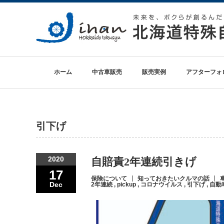
ホーム
中古車販売
販売実例
アフターフォ
引下げ
2020
自賠責2年連続引きげ
17
保険について
知っておきたいクルマの話
Dec
2年連続
,
pickup
,
コロナウイルス
,
引下げ
,
自動