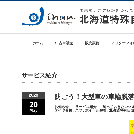
ホーム
中古車販売
販売実例
アフターフォ
サービス紹介
2026
防ごう！大型車の車輪脱
20
お知らせ
サービス紹介
知っておきたいク
May
タイヤ交換
,
ハブ
,
ホイール脱着
,
北海道特殊自