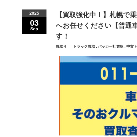
2025
【買取強化中！】札幌で
03
へお任せください【普通
Sep
す！
買取り
トラック買取
,
パッカー社買取
,
中古