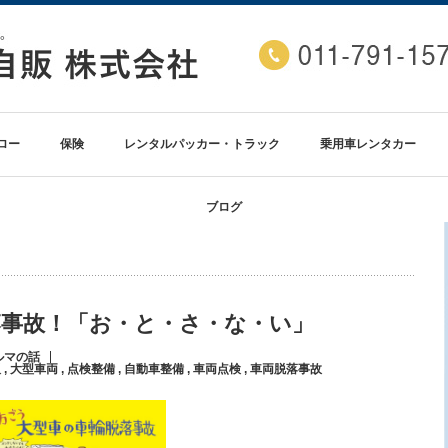
ロー
保険
レンタルパッカー・トラック
乗用車レンタカー
ブログ
落事故！「お・と・さ・な・い」
ルマの話
販
,
大型車両
,
点検整備
,
自動車整備
,
車両点検
,
車両脱落事故